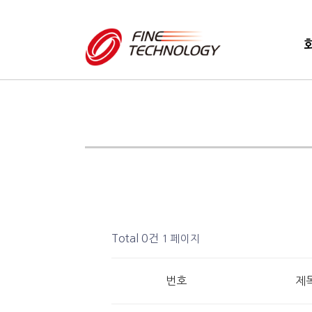
로
고
Total 0건
1 페이지
번호
제